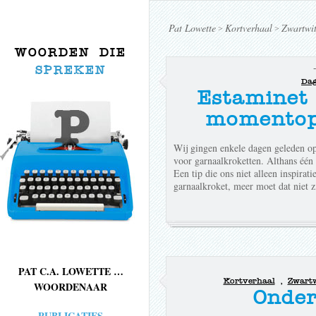
Pat Lowette
Kortverhaal
Zwartwi
>
>
WOORDEN DIE
SPREKEN
Dag
Estaminet
momentop
Wij gingen enkele dagen geleden op
voor garnaalkroketten. Althans één 
Een tip die ons niet alleen inspira
garnaalkroket, meer moet dat niet z
PAT C.A. LOWETTE …
Kortverhaal
,
Zwartw
WOORDENAAR
Onder
PUBLICATIES