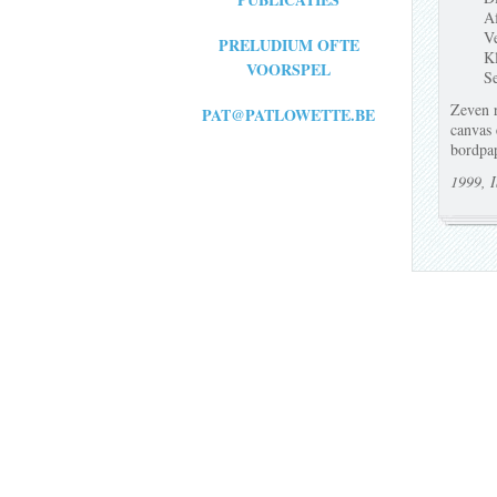
Af
Ve
PRELUDIUM OFTE
Kl
VOORSPEL
Se
Zeven r
PAT@PATLOWETTE.BE
canvas 
bordpap
1999, 