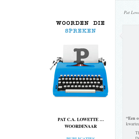
Pat Lowe
WOORDEN DIE
SPREKEN
“Een o
PAT C.A. LOWETTE …
kwartee
WOORDENAAR
T
Di
PUBLICATIES