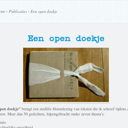
tte
Publicaties
Een open doekje
>
>
Een open doekje
pen doekje”
brengt een midlife-bloemlezing van teksten die ik schreef tijdens
uw. Meer dan 50 gedichten, bijeengebracht onder zeven thema’s:
huis
chterlijke onvrijheid