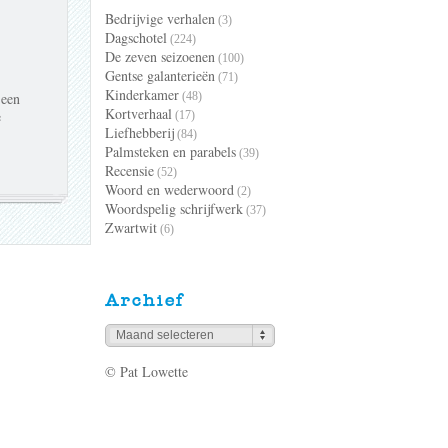
Bedrijvige verhalen
(3)
Dagschotel
(224)
De zeven seizoenen
(100)
Gentse galanterieën
(71)
Kinderkamer
 een
(48)
Kortverhaal
e
(17)
Liefhebberij
(84)
Palmsteken en parabels
(39)
Recensie
(52)
Woord en wederwoord
(2)
Woordspelig schrijfwerk
(37)
Zwartwit
(6)
Archief
Maand selecteren
© Pat Lowette