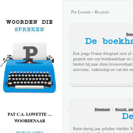
Pat Lowette
Recensie
>
WOORDEN DIE
SPREKEN
Rec
De boekh
Een jonge Franse fotograaf reist af
gesprek met een boekhandelaar en i
luistert hij naar diens levensverhaa
activisme, vaderschap en van het on
Recensie
:
#nooit me
PAT C.A. LOWETTE …
De
WOORDENAAR
Ruim dertig jaar geleden vluchtte 
PUBLICATIES