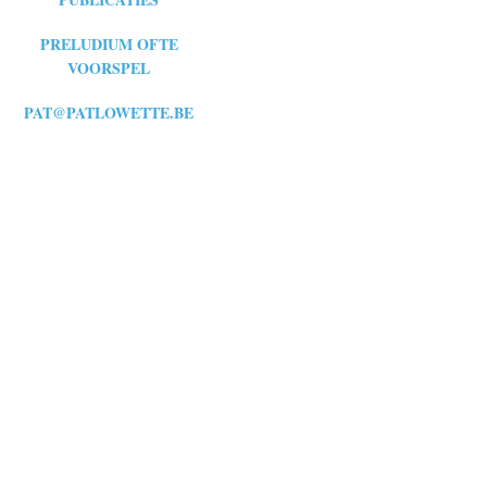
PRELUDIUM OFTE
VOORSPEL
PAT@PATLOWETTE.BE