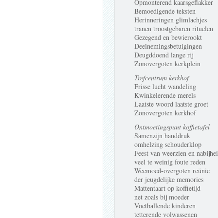
Opmonterend kaarsgeflakker
Bemoedigende teksten
Herinneringen glimlachjes
tranen troostgebaren rituelen
Gezegend en bewierookt
Deelnemingsbetuigingen
Deugddoend lange rij
Zonovergoten kerkplein
Trefcentrum kerkhof
Frisse lucht wandeling
Kwinkelerende merels
Laatste woord laatste groet
Zonovergoten kerkhof
Ontmoetingspunt koffietafel
Samenzijn handdruk
omhelzing schouderklop
Feest van weerzien en nabijhe
veel te weinig foute reden
Weemoed-overgoten reünie
der jeugdelijke memories
Mattentaart op koffietijd
net zoals bij moeder
Voetballende kinderen
tetterende volwassenen