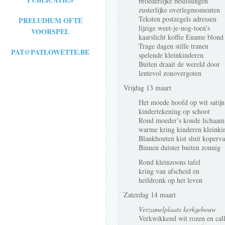
broederlijke beslissingen
zusterlijke overlegmomenten
Teksten postzegels adressen
PRELUDIUM OFTE
lijzige weet-je-nog-toen’s
VOORSPEL
kaarslicht koffie Ename blond
Trage dagen stille tranen
PAT@PATLOWETTE.BE
spelende kleinkinderen
Buiten draait de wereld door
lentevol zonovergoten
Vrijdag 13 maart
Het moede hoofd op wit satijn
kindertekening op schoot
Rond moeder’s koude lichaam
warme kring kinderen kleinki
Blankhouten kist sluit koperva
Binnen duister buiten zonnig
Rond kleinzoons tafel
kring van afscheid en
heildronk op het leven
Zaterdag 14 maart
Verzamelplaats kerkgebouw
Verkwikkend wit rozen en call