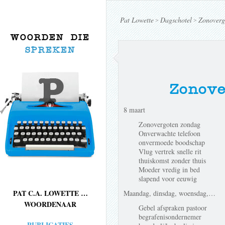
Pat Lowette
Dagschotel
Zonoverg
>
>
WOORDEN DIE
SPREKEN
Zonove
8 maart
Zonovergoten zondag
Onverwachte telefoon
onvermoede boodschap
Vlug vertrek snelle rit
thuiskomst zonder thuis
Moeder vredig in bed
slapend voor eeuwig
PAT C.A. LOWETTE …
Maandag, dinsdag, woensdag,…
WOORDENAAR
Gebel afspraken pastoor
begrafenisondernemer
PUBLICATIES