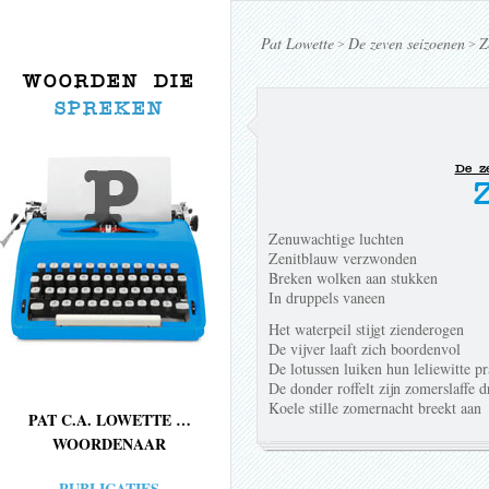
Pat Lowette
De zeven seizoenen
Z
>
>
WOORDEN DIE
SPREKEN
De z
Zenuwachtige luchten
Zenitblauw verzwonden
Breken wolken aan stukken
In druppels vaneen
Het waterpeil stijgt zienderogen
De vijver laaft zich boordenvol
De lotussen luiken hun leliewitte pr
De donder roffelt zijn zomerslaffe d
Koele stille zomernacht breekt aan
PAT C.A. LOWETTE …
WOORDENAAR
PUBLICATIES