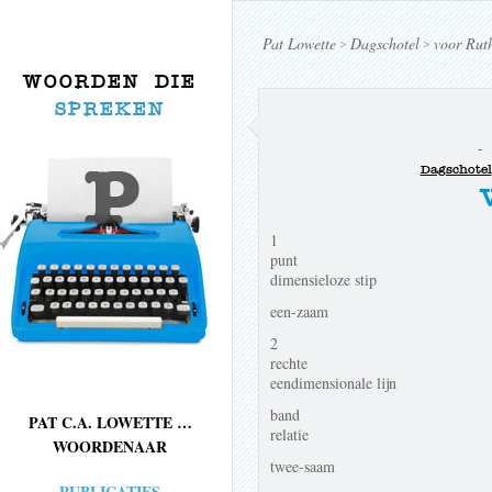
Pat Lowette
Dagschotel
voor Rut
>
>
WOORDEN DIE
SPREKEN
-
Dagschotel
1
punt
dimensieloze stip
een-zaam
2
rechte
eendimensionale lijn
band
PAT C.A. LOWETTE …
relatie
WOORDENAAR
twee-saam
PUBLICATIES