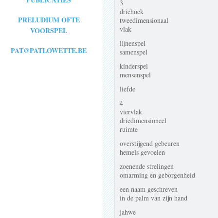
3
driehoek
PRELUDIUM OFTE
tweedimensionaal
vlak
VOORSPEL
lijnenspel
PAT@PATLOWETTE.BE
samenspel
kinderspel
mensenspel
liefde
4
viervlak
driedimensioneel
ruimte
overstijgend gebeuren
hemels gevoelen
zoenende strelingen
omarming en geborgenheid
een naam geschreven
in de palm van zijn hand
jahwe