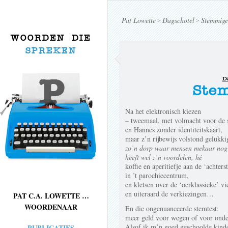
Pat Lowette
Dagschotel
Stemmige
>
>
WOORDEN DIE
SPREKEN
D
Ste
Na het elektronisch kiezen
– tweemaal, met volmacht voor de 
en Hannes zonder identiteitskaart,
maar z’n rijbewijs volstond gelukki
zo’n dorp waar mensen mekaar nog 
heeft wel z’n voordelen, hé
koffie en aperitiefje aan de ‘achterst
in ’t parochiecentrum,
en kletsen over de ‘oerklassieke’ vi
en uiteraard de verkiezingen…
PAT C.A. LOWETTE …
WOORDENAAR
En die ongenuanceerde stemtest:
meer geld voor wegen of voor onde
Alsof ik m’n goed geschoolde kind
PUBLICATIES