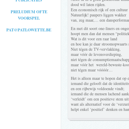
dood wil laten rijden.
Een economisch rijk of een cultuur 
PRELUDIUM OFTE
Natuurlijk! paupers liggen wakker
VOORSPEL
van, zeg maar,… een dansperforma
En met dit soort one-liners en onge
PAT@PATLOWETTE.BE
hoopt men dan dat mensen “politie
Wat is dit voor een raar land
en hoe kan je daar stroomopwaart
Niet tégen de TV-vervlakking,
maar vóór de levensverdieping,
niet tégen de consumptiemaatschapp
maar vóór het wereld-bewuste-koo
niet tégen maar vóóóór…
Het is alleen maar te hopen dat op 
iemand die gelooft dat de identiteit
en een rijbewijs voldoende vindt;
iemand die de mensen lachend aanki
‘verleidt’ om een positieve stem uit
want als alternatief voor de ‘verzur
helpt enkel ‘positief’ denken en ha