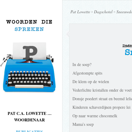
Pat Lowette
Dagschotel
Sneeuwd
>
>
WOORDEN DIE
SPREKEN
Dagsc
S
In de soep?
Afgestompte spits
De klem op de wielen
Vederlichte kristallen onder de voet
Donsje poedert straat en beemd leli
Kinderen schaverdijnen propere lei
PAT C.A. LOWETTE …
Op naar warme chocomelk
WOORDENAAR
Mama’s soep
PUBLICATIES