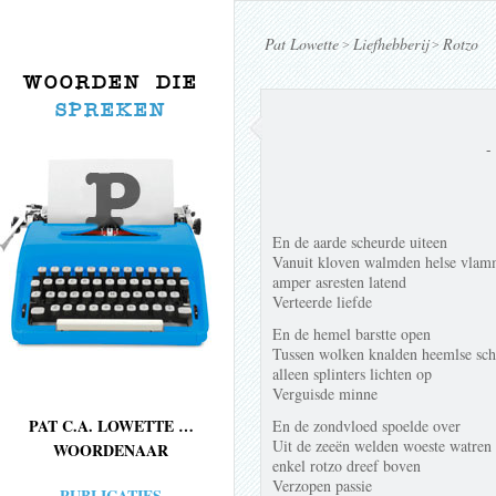
Pat Lowette
Liefhebberij
Rotzo
>
>
WOORDEN DIE
SPREKEN
-
En de aarde scheurde uiteen
Vanuit kloven walmden helse vla
amper asresten latend
Verteerde liefde
En de hemel barstte open
Tussen wolken knalden heemlse sch
alleen splinters lichten op
Verguisde minne
PAT C.A. LOWETTE …
En de zondvloed spoelde over
Uit de zeeën welden woeste watren
WOORDENAAR
enkel rotzo dreef boven
Verzopen passie
PUBLICATIES