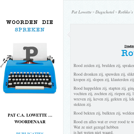
Pat Lowette
Dagschotel
Rothko’s
>
>
WOORDEN DIE
SPREKEN
Dagsc
Ro
Rood zeiden zij, brulden zij, spraken 
Rood dronken zij, spuwden zij, slikte
kropen zij, slopen zij, klauterden zij
Rood huppelden zij, stapten zij, ging
vochten zij, zochten zij, riepen zij, l
wreven zij, keven zij, gekten zij, lek
stekten zij.
Rood bekten zij, bulkten zij, welden
PAT C.A. LOWETTE …
WOORDENAAR
Rood en alles wat er over rood te w
Wat ze niet gezegd hebben
is het weten niet waard.
PUBLICATIES