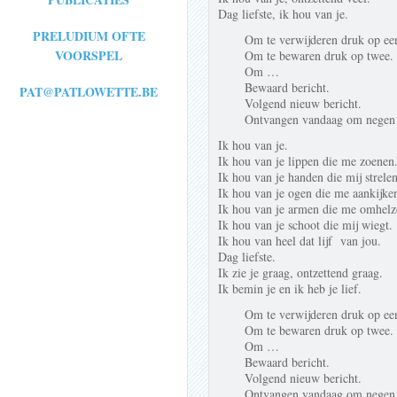
Dag liefste, ik hou van je.
PRELUDIUM OFTE
Om te verwijderen druk op ee
VOORSPEL
Om te bewaren druk op twee.
Om …
Bewaard bericht.
PAT@PATLOWETTE.BE
Volgend nieuw bericht.
Ontvangen vandaag om negen 
Ik hou van je.
Ik hou van je lippen die me zoenen
Ik hou van je handen die mij strelen
Ik hou van je ogen die me aankijke
Ik hou van je armen die me omhelz
Ik hou van je schoot die mij wiegt.
Ik hou van heel dat lijf van jou.
Dag liefste.
Ik zie je graag, ontzettend graag.
Ik bemin je en ik heb je lief.
Om te verwijderen druk op ee
Om te bewaren druk op twee.
Om …
Bewaard bericht.
Volgend nieuw bericht.
Ontvangen vandaag om negen u