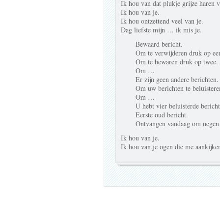
Ik hou van dat plukje grijze haren v
Ik hou van je.
Ik hou ontzettend veel van je.
Dag liefste mijn … ik mis je.
Bewaard bericht.
Om te verwijderen druk op ee
Om te bewaren druk op twee.
Om …
Er zijn geen andere berichten.
Om uw berichten te beluistere
Om …
U hebt vier beluisterde bericht
Eerste oud bericht.
Ontvangen vandaag om negen u
Ik hou van je.
Ik hou van je ogen die me aankijk