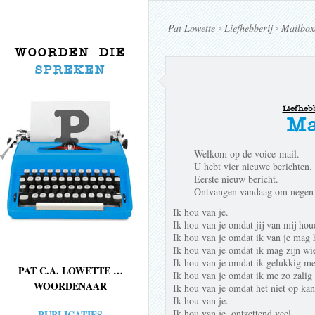
Pat Lowette
Liefhebberij
Mailbo
>
>
WOORDEN DIE
SPREKEN
Liefhebb
Ma
Welkom op de voice-mail.
U hebt vier nieuwe berichten.
Eerste nieuw bericht.
Ontvangen vandaag om negen u
Ik hou van je.
Ik hou van je omdat jij van mij hou
Ik hou van je omdat ik van je mag 
Ik hou van je omdat ik mag zijn wie
Ik hou van je omdat ik gelukkig me
PAT C.A. LOWETTE …
Ik hou van je omdat ik me zo zalig v
WOORDENAAR
Ik hou van je omdat het niet op kan 
Ik hou van je.
Ik hou van je, ontzettend veel.
PUBLICATIES