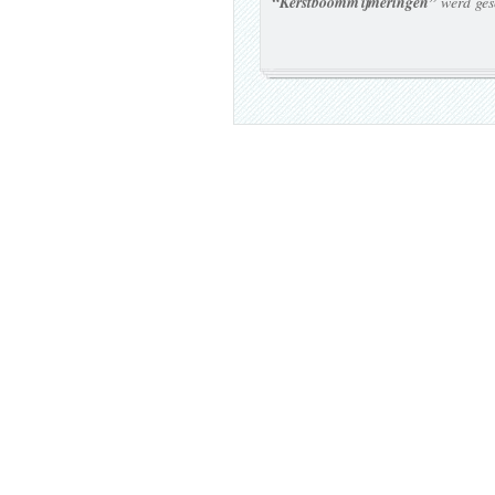
“Kerstboommijmeringen”
werd ges