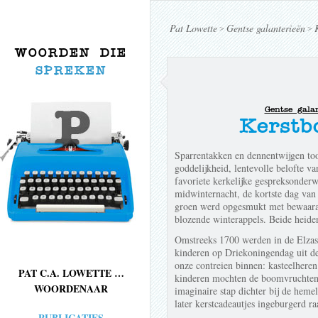
Pat Lowette
Gentse galanterieën
>
>
WOORDEN DIE
SPREKEN
Gentse gala
Kerstb
Sparrentakken en dennentwijgen to
goddelijkheid, lentevolle belofte v
favoriete kerkelijke gespreksonder
midwinternacht, de kortste dag van 
groen werd opgesmukt met bewaarapp
blozende winterappels. Beide heiden
Omstreeks 1700 werden in de Elzas
kinderen op Driekoningendag uit d
onze contreien binnen: kasteelhere
PAT C.A. LOWETTE …
kinderen mochten de boomvruchten p
WOORDENAAR
imaginaire stap dichter bij de heme
later kerstcadeautjes ingeburgerd ra
PUBLICATIES