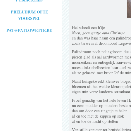
PRELUDIUM OFTE
VOORSPEL
Het scheelt een h’tje
PAT@PATLOWETTE.BE
Neen, geen gaatje oma Christine
en dan was haar naam een palindr
zoals tarwewrat droomoord Legovo
Palindroom noch palingdroom dus 
pieren glad als aal aardwormen mes
moerzeikers en ontiegelijk aanverw
moestuinkriebelbeesten haar deel zu
als ze gelaarsd met broer Jef de tui
Naast huisgekweekt kleinvee biogr
bloemen uit het weidse kleurenpalet
eigen tuin verre landouw straatkant
Proef genadig van het hele leven H
nu eens modder op moeders beste r
dan om door een ringetje te halen
af en toe met de kippen op stok
af en toe de nacht op stelten
Van stille genieter tot bruisballerina