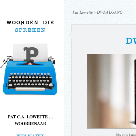
Pat Lowette
DWAALGANG
>
WOORDEN DIE
SPREKEN
D
PAT C.A. LOWETTE …
WOORDENAAR
Na een lang
PUBLICATIES