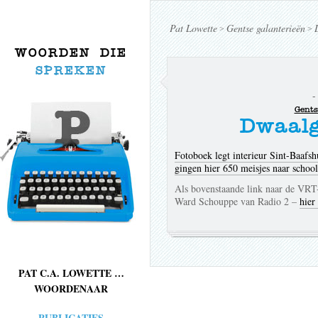
Pat Lowette
Gentse galanterieën
>
>
WOORDEN DIE
SPREKEN
-
Gents
Dwaalg
Fotoboek legt interieur Sint-Baafsh
gingen hier 650 meisjes naar scho
Als bovenstaande link naar de VRT-
Ward Schouppe van Radio 2 –
hier
PAT C.A. LOWETTE …
WOORDENAAR
PUBLICATIES