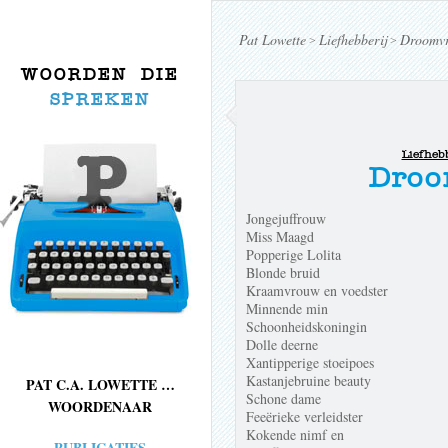
Pat Lowette
Liefhebberij
Droomvr
>
>
WOORDEN DIE
SPREKEN
Liefhebb
Droo
Jongejuffrouw
Miss Maagd
Popperige Lolita
Blonde bruid
Kraamvrouw en voedster
Minnende min
Schoonheidskoningin
Dolle deerne
Xantipperige stoeipoes
Kastanjebruine beauty
PAT C.A. LOWETTE …
Schone dame
WOORDENAAR
Feeërieke verleidster
Kokende nimf en
PUBLICATIES