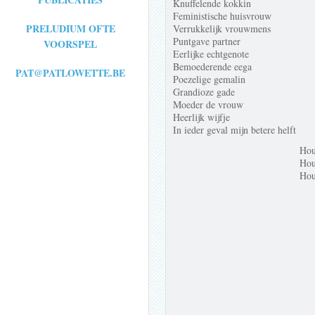
Knuffelende kokkin
Feministische huisvrouw
PRELUDIUM OFTE
Verrukkelijk vrouwmens
Puntgave partner
VOORSPEL
Eerlijke echtgenote
Bemoederende eega
PAT@PATLOWETTE.BE
Poezelige gemalin
Grandioze gade
Moeder de vrouw
Heerlijk wijfje
In ieder geval mijn betere helft
Hou
Hou
Hou