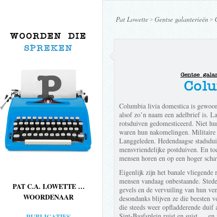
Pat Lowette
Gentse galanterieën
>
>
WOORDEN DIE
SPREKEN
Gentse gala
Col
Columbia livia domestica is gewoon
alsof zo’n naam een adelbrief is. L
rotsduiven gedomesticeerd. Niet hu
waren hun nakomelingen. Militaire i
Langgeleden. Hedendaagse stadsdui
mensvriendelijke postduiven. En toc
mensen horen en op een hoger schav
Eigenlijk zijn het banale vliegende
mensen vandaag onbestaande. Stedeli
PAT C.A. LOWETTE …
gevels en de vervuiling van hun ve
WOORDENAAR
desondanks blijven ze die beesten vo
die steeds weer opfladderende duif
Sint-Baafsplein ruist en suist,… en 
PUBLICATIES