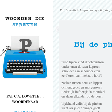
Pat Lowette
Liefhebberij
Bij de p
>
>
WOORDEN DIE
SPREKEN
Bij de p
twee lijven vind d’ochtendzon
onder enen donzen kaproen
schouder aan schouder eten
ze d’oren van mekaars hoofd
zoeken tussen neus en lippen
ochtendgroet en morgenzoen
liederlijk liefderijk ‘n mondvol
PAT C.A. LOWETTE …
en slaan elkander op de borst
WOORDENAAR
bijdehand zelfs bij de pinken
want als je een vinger geeft
PUBLICATIES