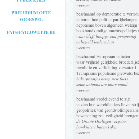
weerom
PRELUDIUM OFTE
beschaamd op democratie te vertro
VOORSPEL
te horen hoe politici partijbelangen
nepotisme boven algemeen welzijn
boekhoudkundige machtsspelletjes v
PAT@PATLOWETTE.BE
waar blijft hoopgevend perspectief
onbezield leiderschap
weerom
beschaamd Europeaan te heten
waar vrijheid gelijkheid broederli
revolutie en verlichting verwaterd
Trumpiaans populisme pletwalst be
bakerpraatjes heten new facts
some animals are more equal
weerom
beschaamd vredelievend te zijn
te zien hoe wereldleiders liever str
geopolitiek van grondstofimperiali
bewapening zou veiligheid brengen 
de Groote Oorlogen vergeten
bomkraters baren lijken
weerom