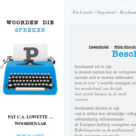
Pat Lowette
Dagschotel
Beschaam
>
>
WOORDEN DIE
SPREKEN
Dagschotel
:
#blm
,
#nooi
Besc
beschaamd wit te zijn
te moeten toezien hoe de vertegenw
meende zich te moeten onthouden
toen er over ’s werelds ernstigste 
het moederland van destijds
laat zwarte burgers in de steek
weerom
beschaamd christen te zijn
vast te stellen hoe christelijke volks
PAT C.A. LOWETTE …
onbarmhartig onSamaritaans
WOORDENAAR
de Europese herberg verzegelen so
Bijbelinspiratie in de prullenmand
kerks synoniem van macht
PUBLICATIES