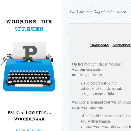
Pat Lowette
Dagschotel
Alleen
>
>
WOORDEN DIE
SPREKEN
Dagschotel
,
Liefhebberi
Op het moment dat je verstaat
waarom een ander
naar slaappillen grijpt
als je beseft dat je niet
uit dorst of om de smaak
een glas meer drinkt
wanneer je iemand zou willen omhe
en je weet niet wie
PAT C.A. LOWETTE …
of je hoofd in iemands schoot
WOORDENAAR
zou willen leggen
en niet weer waar die schoot t
PUBLICATIES