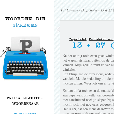
Pat Lowette
Dagschotel
13 + 27 
>
>
WOORDEN DIE
SPREKEN
Dagschotel
,
Palmsteken en 
13 + 27 (
Na het ontbijt toch even gaan wink
het warenhuis staan buiten op de pa
kunnen. Mijn geduld reikt zo ver ni
winkelen.
Een klusje aan de terrasdeur, zodat 
wandelt. Met de bedoeling om de mu
moeten zitten. Weer iets om af te vi
En dan duikt toch even de oudste kl
zijn papa was, omwille van coronato
PAT C.A. LOWETTE …
met aansluitend nachtje-slapen bij o
WOORDENAAR
mocht toch niet nog eens gebeuren?
Het is erg dat een mens daarover m
vraaggesprek stelt ons voldoende ge
PUBLICATIES