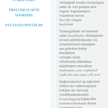
vertrappeld worden zweepslagen
onder de voet gelopen door
PRELUDIUM OFTE
wagens wagenmenners
VOORSPEL
waardeloze larven
heer
der vliegen
baälzebub
PAT@PATLOWETTE.BE
Terneergedrukt wil niemand
onder
hannibaälse
olifantspoten
en toch jubeljuichjoelen wij
ternauwernood ontsnapten
aan gebroken botten
bloedbelust
vertrapte zielen
olifantszieke diknekken
uitgeknepen etterzakken
Andermans zoon verpletterd
raakt niet aan eigen volk eerst
Spijkerschoeisel op mijn huid
wellust der onderworpenen
trekijzer der slavernij
vruchtbaarheidscultus
levenscheppend
kinderoffer
toekomstschenkende
demon
verzengend vuur