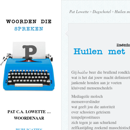
Pat Lowette
Dagschotel
Huilen me
>
>
WOORDEN DIE
SPREKEN
Dagscho
Huilen met 
Gij
baälse
beer die brullend rondkl
wat is het dat jouw macht definieert
jankende honden aan je voeten
kluivend mensenschedels
Mediageile moloch
mensenverslinder
wat geeft jou die autoriteit
PAT C.A. LOWETTE …
over schooiers geteisem
tempelprostituees
WOORDENAAR
zich tegen je aan schurkend
zelfkastijding zoekend masochistisc
PUBLICATIES